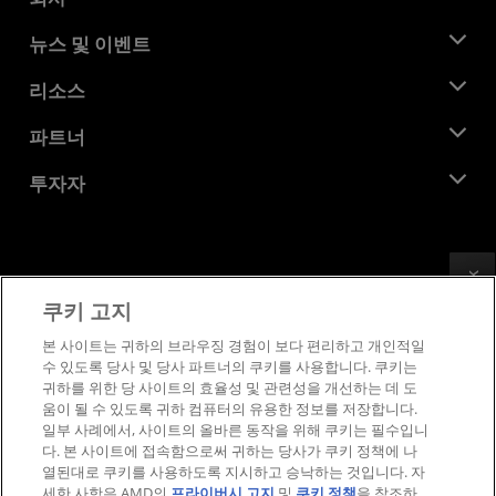
AMD 소개
뉴스 및 이벤트
관리팀
뉴스룸
리소스
기업의 사회적 책임
이벤트
채용
개발자 센트럴
파트너
미디어 라이브러리
문의하기
블로그
AMD 파트너 허브
투자자
사례 연구
공식 유통업체
웨비나
투자자 관계
AMD 대학 프로그램
리소스 살펴보기
재무 정보
이사위원회
Feedback
이용약관
쿠키 고지
거버넌스 문서
프라이버시
SEC 신고서
상표
본 사이트는 귀하의 브라우징 경험이 보다 편리하고 개인적일
수 있도록 당사 및 당사 파트너의 쿠키를 사용합니다. 쿠키는
공급망 투명성
귀하를 위한 당 사이트의 효율성 및 관련성을 개선하는 데 도
공정 및 공개 경쟁
움이 될 수 있도록 귀하 컴퓨터의 유용한 정보를 저장합니다.
영국 세금 전략
일부 사례에서, 사이트의 올바른 동작을 위해 쿠키는 필수입니
쿠키 정책
다. 본 사이트에 접속함으로써 귀하는 당사가 쿠키 정책에 나
열된대로 쿠키를 사용하도록 지시하고 승낙하는 것입니다. 자
쿠키 설정
세한 사항은 AMD의
프라이버시 고지
및
쿠키 정책
을 참조하