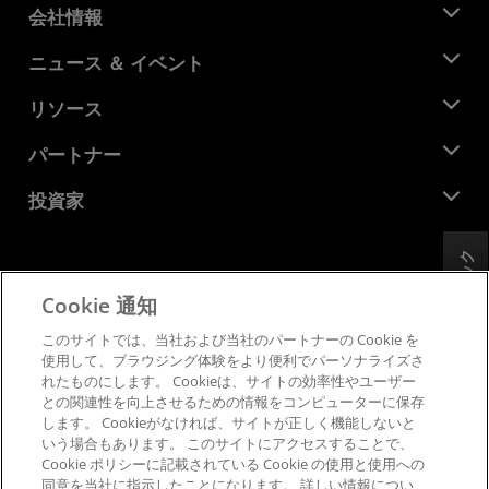
会社情報
AMD について
ニュース ＆ イベント
役員
ニュースルーム
リソース
企業責任
イベント
キャリア
デベロッパー セントラル
パートナー
メディア ライブラリ
お問い合わせ
ブログ
AMD パートナー ハブ
投資家
ケース スタディ
正規販売代理店
ウェビナー
投資家向け情報
AMD ユニバーシティ プログラム
フィードバック
リソースを探す
財務情報
取締役会
Cookie 通知
利用規約
ガバナンス報告書
プライバシー
このサイトでは、当社および当社のパートナーの Cookie を
SEC 提出書類
商標
使用して、ブラウジング体験をより便利でパーソナライズさ
れたものにします。 Cookieは、サイトの効率性やユーザー
サプライ チェーンの透明性
との関連性を向上させるための情報をコンピューターに保存
公正でオープンな競争
します。 Cookieがなければ、サイトが正しく機能しないと
英国税務戦略
いう場合もあります。 このサイトにアクセスすることで、
Cookie ポリシー
Cookie ポリシーに記載されている Cookie の使用と使用への
同意を当社に指示したことになります。 詳しい情報につい
Cookie の設定