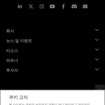
Linkedin
Instagram
Facebook
구독
회사
AMD 소개
뉴스 및 이벤트
관리팀
뉴스룸
리소스
기업의 사회적 책임
이벤트
채용
개발자 센트럴
파트너
미디어 라이브러리
문의하기
블로그
AMD 파트너 허브
투자자
사례 연구
공식 유통업체
웨비나
투자자 관계
AMD 대학 프로그램
리소스 살펴보기
재무 정보
이사위원회
Feedback
이용약관
쿠키 고지
거버넌스 문서
프라이버시
SEC 신고서
상표
본 사이트는 귀하의 브라우징 경험이 보다 편리하고 개인적일