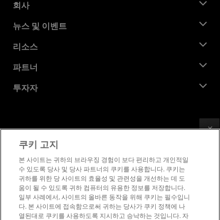
회사
AMD 소개
뉴스 및 이벤트
관리팀
뉴스룸
리소스
기업의 사회적 책임
이벤트
채용
개발자 센트럴
파트너
미디어 라이브러리
문의하기
블로그
AMD 파트너 허브
투자자
사례 연구
공식 유통업체
웨비나
투자자 관계
AMD 대학 프로그램
리소스 살펴보기
재무 정보
이사위원회
Feedback
이용약관
쿠키 고지
거버넌스 문서
프라이버시
SEC 신고서
상표
본 사이트는 귀하의 브라우징 경험이 보다 편리하고 개인적일
수 있도록 당사 및 당사 파트너의 쿠키를 사용합니다. 쿠키는
공급망 투명성
귀하를 위한 당 사이트의 효율성 및 관련성을 개선하는 데 도
공정 및 공개 경쟁
움이 될 수 있도록 귀하 컴퓨터의 유용한 정보를 저장합니다.
영국 세금 전략
일부 사례에서, 사이트의 올바른 동작을 위해 쿠키는 필수입니
쿠키 정책
다. 본 사이트에 접속함으로써 귀하는 당사가 쿠키 정책에 나
열된대로 쿠키를 사용하도록 지시하고 승낙하는 것입니다. 자
쿠키 설정