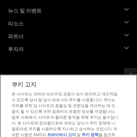
AMD 소개
뉴스 및 이벤트
관리팀
뉴스룸
리소스
기업의 사회적 책임
이벤트
채용
개발자 센트럴
파트너
미디어 라이브러리
문의하기
블로그
AMD 파트너 허브
투자자
사례 연구
공식 유통업체
웨비나
투자자 관계
AMD 대학 프로그램
리소스 살펴보기
재무 정보
이사위원회
Feedback
이용약관
쿠키 고지
거버넌스 문서
프라이버시
SEC 신고서
상표
본 사이트는 귀하의 브라우징 경험이 보다 편리하고 개인적일
수 있도록 당사 및 당사 파트너의 쿠키를 사용합니다. 쿠키는
공급망 투명성
귀하를 위한 당 사이트의 효율성 및 관련성을 개선하는 데 도
공정 및 공개 경쟁
움이 될 수 있도록 귀하 컴퓨터의 유용한 정보를 저장합니다.
영국 세금 전략
일부 사례에서, 사이트의 올바른 동작을 위해 쿠키는 필수입니
쿠키 정책
다. 본 사이트에 접속함으로써 귀하는 당사가 쿠키 정책에 나
열된대로 쿠키를 사용하도록 지시하고 승낙하는 것입니다. 자
쿠키 설정
세한 사항은 AMD의
프라이버시 고지
및
쿠키 정책
을 참조하