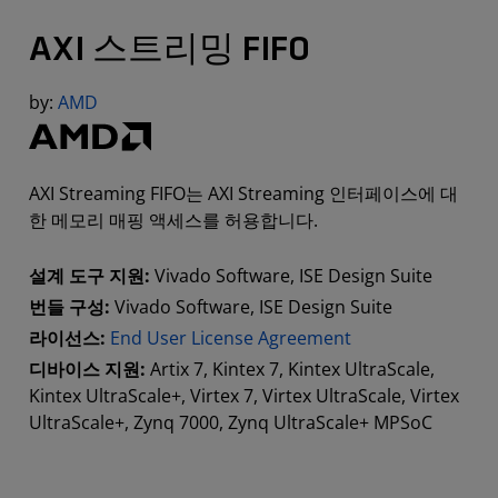
AXI 스트리밍 FIFO
by:
AMD
AXI Streaming FIFO는 AXI Streaming 인터페이스에 대
한 메모리 매핑 액세스를 허용합니다.
설계 도구 지원:
Vivado Software, ISE Design Suite
번들 구성:
Vivado Software, ISE Design Suite
라이선스:
End User License Agreement
디바이스 지원:
Artix 7, Kintex 7, Kintex UltraScale,
Kintex UltraScale+, Virtex 7, Virtex UltraScale, Virtex
UltraScale+, Zynq 7000, Zynq UltraScale+ MPSoC