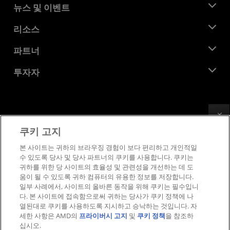
AMD 소개
뉴스 및 이벤트
관리팀
뉴스룸
리소스
기업의 사회적 책임
이벤트
채용
개발자 센트럴
파트너
미디어 라이브러리
문의하기
블로그
AMD 파트너 허브
투자자
사례 연구
공식 유통업체
웨비나
투자자 관계
AMD 대학 프로그램
리소스 살펴보기
재무 정보
이사위원회
Feedback
이용약관
쿠키 고지
거버넌스 문서
프라이버시
SEC 신고서
상표
본 사이트는 귀하의 브라우징 경험이 보다 편리하고 개인적일
수 있도록 당사 및 당사 파트너의 쿠키를 사용합니다. 쿠키는
공급망 투명성
귀하를 위한 당 사이트의 효율성 및 관련성을 개선하는 데 도
공정 및 공개 경쟁
움이 될 수 있도록 귀하 컴퓨터의 유용한 정보를 저장합니다.
영국 세금 전략
일부 사례에서, 사이트의 올바른 동작을 위해 쿠키는 필수입니
쿠키 정책
다. 본 사이트에 접속함으로써 귀하는 당사가 쿠키 정책에 나
열된대로 쿠키를 사용하도록 지시하고 승낙하는 것입니다. 자
쿠키 설정
세한 사항은 AMD의
프라이버시 고지
및
쿠키 정책
을 참조하
십시오.