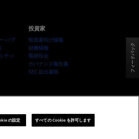
投資家
ー ハブ
投資家向け情報
フィードバック
店
財務情報
ーシティ
取締役会
ガバナンス報告書
SEC 提出書類
okie ポリシー
Cookie の設定
okie の設定
すべての Cookie を許可します