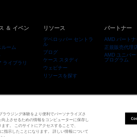
ス ＆ イベン
リソース
パートナー
デベロッパー セントラ
AMD パートナ
ル
正規販売代理
スルーム
ブログ
AMD ユニバ
ト
ケース スタディ
プログラム
ア ライブラリ
ウェビナー
リソースを探す
商標
サプライ チェーンの透明性
公正でオープンな競争
英国税務戦略
Co
て、ブラウジング体験をより便利でパーソナライズさ
Co
性を向上させるための情報をコンピューターに保存し
© 2026 Advanced Micro Devices, Inc.
あります。 このサイトにアクセスすることで、
を当社に指示したことになります。 詳しい情報について