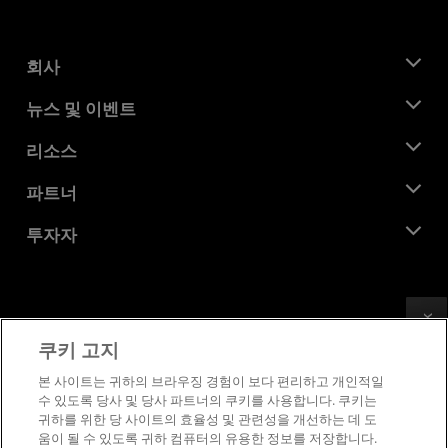
회사
AMD 소개
뉴스 및 이벤트
관리팀
뉴스룸
리소스
기업의 사회적 책임
이벤트
채용
개발자 센트럴
파트너
미디어 라이브러리
문의하기
블로그
AMD 파트너 허브
투자자
사례 연구
공식 유통업체
웨비나
투자자 관계
AMD 대학 프로그램
리소스 살펴보기
재무 정보
이사위원회
Feedback
이용약관
쿠키 고지
거버넌스 문서
프라이버시
SEC 신고서
상표
본 사이트는 귀하의 브라우징 경험이 보다 편리하고 개인적일
수 있도록 당사 및 당사 파트너의 쿠키를 사용합니다. 쿠키는
공급망 투명성
귀하를 위한 당 사이트의 효율성 및 관련성을 개선하는 데 도
공정 및 공개 경쟁
움이 될 수 있도록 귀하 컴퓨터의 유용한 정보를 저장합니다.