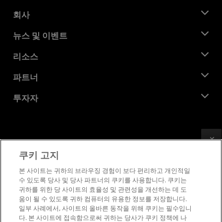
회사
AMD 소개
뉴스 및 이벤트
관리팀
뉴스룸
리소스
기업의 사회적 책임
이벤트
채용
개발자 센트럴
파트너
미디어 라이브러리
문의하기
블로그
AMD 파트너 허브
투자자
사례 연구
공식 유통업체
웨비나
투자자 관계
AMD 대학 프로그램
리소스 살펴보기
재무 정보
이사위원회
Feedback
이용약관
쿠키 고지
거버넌스 문서
프라이버시
SEC 신고서
상표
본 사이트는 귀하의 브라우징 경험이 보다 편리하고 개인적일
수 있도록 당사 및 당사 파트너의 쿠키를 사용합니다. 쿠키는
공급망 투명성
귀하를 위한 당 사이트의 효율성 및 관련성을 개선하는 데 도
공정 및 공개 경쟁
움이 될 수 있도록 귀하 컴퓨터의 유용한 정보를 저장합니다.
영국 세금 전략
일부 사례에서, 사이트의 올바른 동작을 위해 쿠키는 필수입니
쿠키 정책
다. 본 사이트에 접속함으로써 귀하는 당사가 쿠키 정책에 나