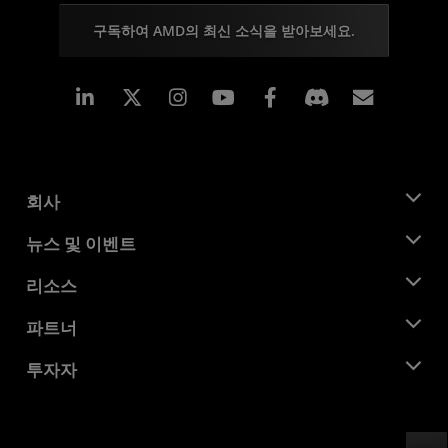
구독하여 AMD의 최신 소식을 받아보세요.
Linkedin
Instagram
Facebook
구독
회사
AMD 소개
뉴스 및 이벤트
관리팀
뉴스룸
리소스
기업의 사회적 책임
이벤트
채용
개발자 센트럴
파트너
미디어 라이브러리
문의하기
블로그
AMD 파트너 허브
투자자
사례 연구
공식 유통업체
웨비나
투자자 관계
AMD 대학 프로그램
리소스 살펴보기
재무 정보