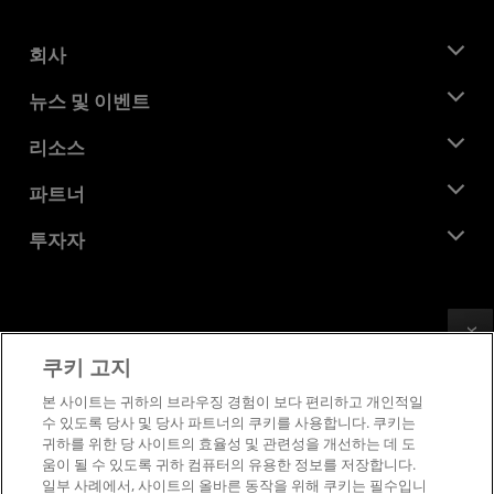
회사
AMD 소개
뉴스 및 이벤트
관리팀
뉴스룸
리소스
기업의 사회적 책임
이벤트
채용
개발자 센트럴
파트너
미디어 라이브러리
문의하기
블로그
AMD 파트너 허브
투자자
사례 연구
공식 유통업체
웨비나
투자자 관계
AMD 대학 프로그램
리소스 살펴보기
재무 정보
이사위원회
Feedback
이용약관
쿠키 고지
거버넌스 문서
프라이버시
SEC 신고서
상표
본 사이트는 귀하의 브라우징 경험이 보다 편리하고 개인적일
수 있도록 당사 및 당사 파트너의 쿠키를 사용합니다. 쿠키는
공급망 투명성
귀하를 위한 당 사이트의 효율성 및 관련성을 개선하는 데 도
공정 및 공개 경쟁
움이 될 수 있도록 귀하 컴퓨터의 유용한 정보를 저장합니다.
영국 세금 전략
일부 사례에서, 사이트의 올바른 동작을 위해 쿠키는 필수입니