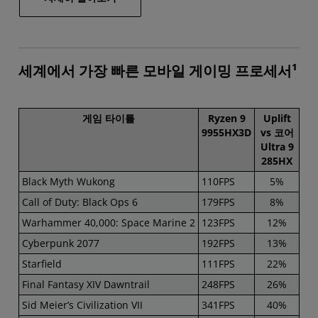
세계에서 가장 빠른 모바일 게이밍 프로세서¹
게임 타이틀
Ryzen 9
Uplift
9955HX3D
vs 코어
Ultra 9
285HX
Black Myth Wukong
110FPS
5%
Call of Duty: Black Ops 6
179FPS
8%
Warhammer 40,000: Space Marine 2
123FPS
12%
Cyberpunk 2077
192FPS
13%
Starfield
111FPS
22%
Final Fantasy XIV Dawntrail
248FPS
26%
Sid Meier’s Civilization VII
341FPS
40%