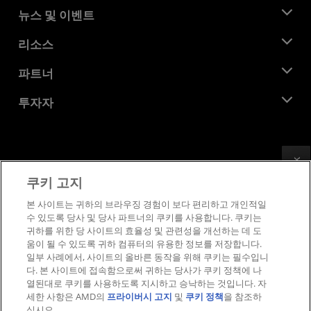
AMD 소개
뉴스 및 이벤트
관리팀
뉴스룸
리소스
기업의 사회적 책임
이벤트
채용
개발자 센트럴
파트너
미디어 라이브러리
문의하기
블로그
AMD 파트너 허브
투자자
사례 연구
공식 유통업체
웨비나
투자자 관계
AMD 대학 프로그램
리소스 살펴보기
재무 정보
이사위원회
Feedback
이용약관
쿠키 고지
거버넌스 문서
프라이버시
SEC 신고서
상표
본 사이트는 귀하의 브라우징 경험이 보다 편리하고 개인적일
수 있도록 당사 및 당사 파트너의 쿠키를 사용합니다. 쿠키는
공급망 투명성
귀하를 위한 당 사이트의 효율성 및 관련성을 개선하는 데 도
공정 및 공개 경쟁
움이 될 수 있도록 귀하 컴퓨터의 유용한 정보를 저장합니다.
영국 세금 전략
일부 사례에서, 사이트의 올바른 동작을 위해 쿠키는 필수입니
쿠키 정책
다. 본 사이트에 접속함으로써 귀하는 당사가 쿠키 정책에 나
열된대로 쿠키를 사용하도록 지시하고 승낙하는 것입니다. 자
쿠키 설정
세한 사항은 AMD의
프라이버시 고지
및
쿠키 정책
을 참조하
십시오.