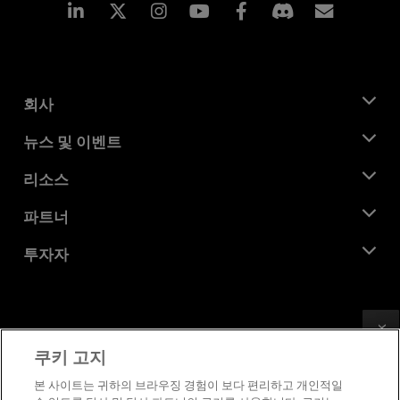
Linkedin
Instagram
Facebook
구독
회사
AMD 소개
뉴스 및 이벤트
관리팀
뉴스룸
리소스
기업의 사회적 책임
이벤트
채용
개발자 센트럴
파트너
미디어 라이브러리
문의하기
블로그
AMD 파트너 허브
투자자
사례 연구
공식 유통업체
웨비나
투자자 관계
AMD 대학 프로그램
리소스 살펴보기
재무 정보
이사위원회
Feedback
이용약관
쿠키 고지
거버넌스 문서
프라이버시
SEC 신고서
상표
본 사이트는 귀하의 브라우징 경험이 보다 편리하고 개인적일