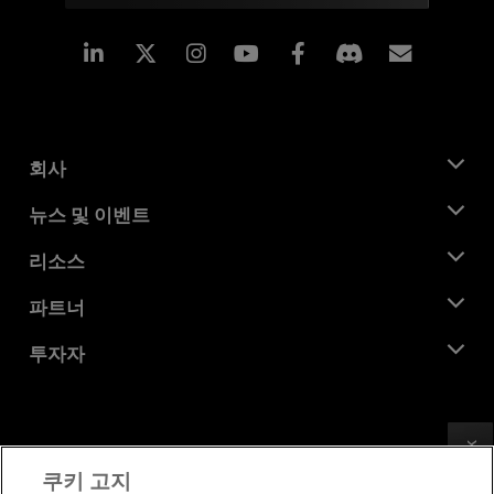
Linkedin
Instagram
Facebook
구독
회사
AMD 소개
뉴스 및 이벤트
관리팀
뉴스룸
리소스
기업의 사회적 책임
이벤트
채용
개발자 센트럴
파트너
미디어 라이브러리
문의하기
블로그
AMD 파트너 허브
투자자
사례 연구
공식 유통업체
웨비나
투자자 관계
AMD 대학 프로그램
리소스 살펴보기
재무 정보
이사위원회
Feedback
이용약관
쿠키 고지
거버넌스 문서
프라이버시