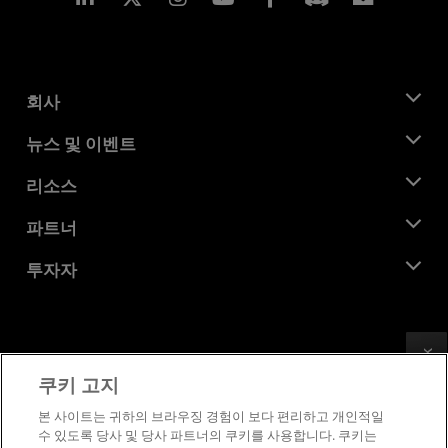
회사
AMD 소개
뉴스 및 이벤트
관리팀
뉴스룸
리소스
기업의 사회적 책임
이벤트
채용
개발자 센트럴
파트너
미디어 라이브러리
문의하기
블로그
AMD 파트너 허브
투자자
사례 연구
공식 유통업체
웨비나
투자자 관계
AMD 대학 프로그램
리소스 살펴보기
재무 정보
이사위원회
Feedback
이용약관
쿠키 고지
거버넌스 문서
프라이버시
SEC 신고서
상표
본 사이트는 귀하의 브라우징 경험이 보다 편리하고 개인적일
수 있도록 당사 및 당사 파트너의 쿠키를 사용합니다. 쿠키는
공급망 투명성