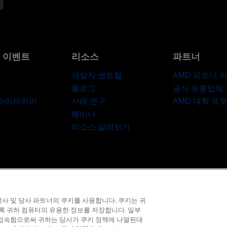
및 이벤트
리소스
파트너
개발자 센트럴
AMD 파트너 
블로그
공식 유통업체
 라이브러리
사례 연구
AMD 대학 프
웨비나
리소스 살펴보기
라이버시
상표
공급망 투명성
공정 및 공개 경쟁
영국 세금 전략
쿠키 정
사 및 당사 파트너의 쿠키를 사용합니다. 쿠키는 귀
© 2026 Advanced Micro Devices, Inc.
도록 귀하 컴퓨터의 유용한 정보를 저장합니다. 일부
 접속함으로써 귀하는 당사가 쿠키 정책에 나열된대