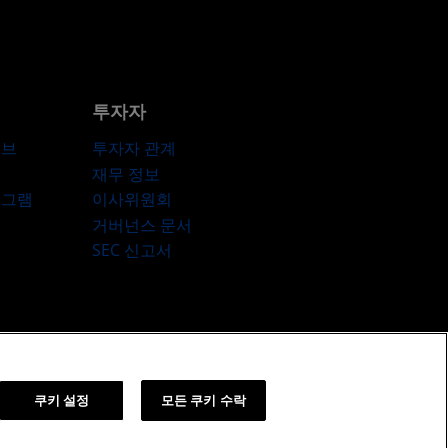
투자자
허브
투자자 관계
재무 정보
로그램
이사위원회
거버넌스 문서
SEC 신고서
책
쿠키 설정
쿠키 설정
모든 쿠키 수락