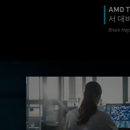
AMD 
서 대
Bruce Hay