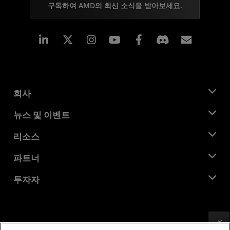
구독하여 AMD의 최신 소식을 받아보세요.
Linkedin
Instagram
Facebook
구독
회사
AMD 소개
뉴스 및 이벤트
관리팀
뉴스룸
리소스
기업의 사회적 책임
이벤트
채용
개발자 센트럴
파트너
미디어 라이브러리
문의하기
블로그
AMD 파트너 허브
투자자
사례 연구
공식 유통업체
웨비나
투자자 관계
AMD 대학 프로그램
리소스 살펴보기
재무 정보
이사위원회
이용약관