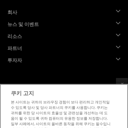
회사
AMD 소개
뉴스 및 이벤트
관리팀
뉴스룸
리소스
기업의 사회적 책임
이벤트
채용
개발자 센트럴
파트너
미디어 라이브러리
문의하기
블로그
AMD 파트너 허브
투자자
사례 연구
공식 유통업체
웨비나
투자자 관계
AMD 대학 프로그램
리소스 살펴보기
재무 정보
이사위원회
Feedback
이용약관
쿠키 고지
거버넌스 문서
프라이버시
SEC 신고서
상표
본 사이트는 귀하의 브라우징 경험이 보다 편리하고 개인적일
수 있도록 당사 및 당사 파트너의 쿠키를 사용합니다. 쿠키는
공급망 투명성
귀하를 위한 당 사이트의 효율성 및 관련성을 개선하는 데 도
공정 및 공개 경쟁
움이 될 수 있도록 귀하 컴퓨터의 유용한 정보를 저장합니다.
영국 세금 전략
일부 사례에서, 사이트의 올바른 동작을 위해 쿠키는 필수입니