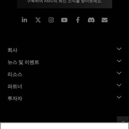
구독하여 AMD의 최신 소식을 받아보세요.
Linkedin
Instagram
Facebook
구독
회사
AMD 소개
뉴스 및 이벤트
관리팀
뉴스룸
리소스
기업의 사회적 책임
이벤트
채용
개발자 센트럴
파트너
미디어 라이브러리
문의하기
블로그
AMD 파트너 허브
투자자
사례 연구
공식 유통업체
웨비나
투자자 관계
AMD 대학 프로그램
리소스 살펴보기
재무 정보
이사위원회
이용약관