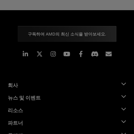
구독하여 AMD의 최신 소식을 받아보세요.
Linkedin
Instagram
Facebook
구독
회사
AMD 소개
뉴스 및 이벤트
관리팀
뉴스룸
리소스
기업의 사회적 책임
이벤트
채용
개발자 센트럴
파트너
미디어 라이브러리
문의하기
블로그