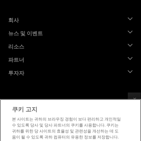
회사
AMD 소개
뉴스 및 이벤트
관리팀
뉴스룸
리소스
기업의 사회적 책임
이벤트
채용
개발자 센트럴
파트너
미디어 라이브러리
문의하기
블로그
AMD 파트너 허브
투자자
사례 연구
공식 유통업체
웨비나
투자자 관계
AMD 대학 프로그램
리소스 살펴보기
재무 정보
이사위원회
Feedback
이용약관
쿠키 고지
거버넌스 문서
프라이버시
SEC 신고서
상표
본 사이트는 귀하의 브라우징 경험이 보다 편리하고 개인적일
수 있도록 당사 및 당사 파트너의 쿠키를 사용합니다. 쿠키는
공급망 투명성
귀하를 위한 당 사이트의 효율성 및 관련성을 개선하는 데 도
공정 및 공개 경쟁
움이 될 수 있도록 귀하 컴퓨터의 유용한 정보를 저장합니다.
영국 세금 전략