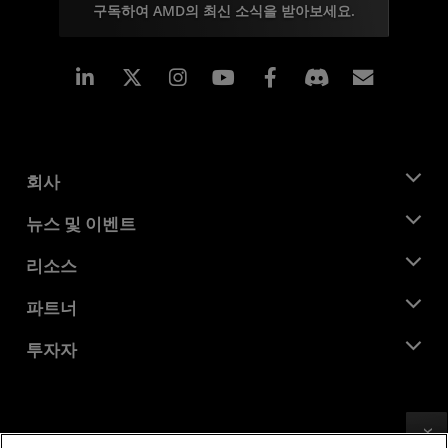
구독하여 AMD의 최신 소식을 받아보세요.
Linkedin
Instagram
Facebook
구독
회사
AMD 소개
뉴스 및 이벤트
관리팀
뉴스룸
리소스
기업의 사회적 책임
이벤트
채용
개발자 센트럴
파트너
미디어 라이브러리
문의하기
블로그
AMD 파트너 허브
투자자
사례 연구
공식 유통업체
웨비나
투자자 관계
AMD 대학 프로그램
리소스 살펴보기
재무 정보
이사위원회
이용약관