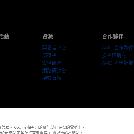
活動
資源
合作夥伴
開發者中心
AMD 合作夥
部落格
授權經銷商
案例研究
AMD 大學計畫
網路研討會
探索資源
隱私權
商標
供应链透明度
公平公開競爭
英國稅務策略
Cookie 政策
© 2026 Advanced Micro Devices, Inc.
體驗。 Cookie 將有用的資訊儲存在您的電腦上，
對於使網站正常運行至關重要。 透過造訪本網站，