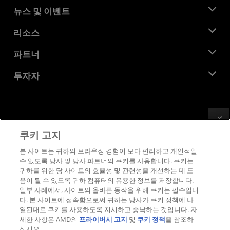
AMD 소개
뉴스 및 이벤트
관리팀
뉴스룸
리소스
기업의 사회적 책임
이벤트
채용
개발자 센트럴
파트너
미디어 라이브러리
문의하기
블로그
AMD 파트너 허브
투자자
사례 연구
공식 유통업체
웨비나
투자자 관계
AMD 대학 프로그램
리소스 살펴보기
재무 정보
이사위원회
Feedback
이용약관
쿠키 고지
거버넌스 문서
프라이버시
SEC 신고서
상표
본 사이트는 귀하의 브라우징 경험이 보다 편리하고 개인적일
수 있도록 당사 및 당사 파트너의 쿠키를 사용합니다. 쿠키는
공급망 투명성
귀하를 위한 당 사이트의 효율성 및 관련성을 개선하는 데 도
공정 및 공개 경쟁
움이 될 수 있도록 귀하 컴퓨터의 유용한 정보를 저장합니다.
영국 세금 전략
일부 사례에서, 사이트의 올바른 동작을 위해 쿠키는 필수입니
쿠키 정책
다. 본 사이트에 접속함으로써 귀하는 당사가 쿠키 정책에 나
열된대로 쿠키를 사용하도록 지시하고 승낙하는 것입니다. 자
쿠키 설정
세한 사항은 AMD의
프라이버시 고지
및
쿠키 정책
을 참조하
십시오.