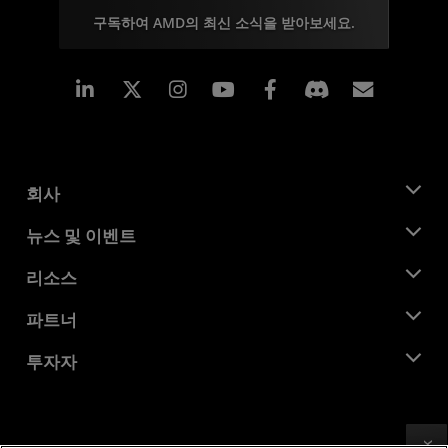
구독하여 AMD의 최신 소식을 받아보세요.
Linkedin
Instagram
Facebook
구독
회사
AMD 소개
뉴스 및 이벤트
관리팀
뉴스룸
리소스
기업의 사회적 책임
이벤트
채용
개발자 센트럴
파트너
미디어 라이브러리
문의하기
블로그
AMD 파트너 허브
투자자
사례 연구
공식 유통업체
웨비나
투자자 관계
AMD 대학 프로그램
리소스 살펴보기
재무 정보