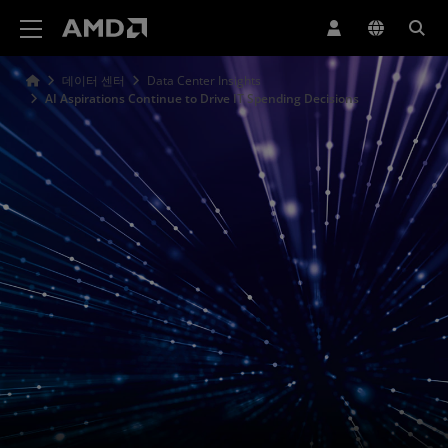
AMD 웹사이트 접근성 성명서
데이터 센터
Data Center Insights
AI Aspirations Continue to Drive IT Spending Decisions