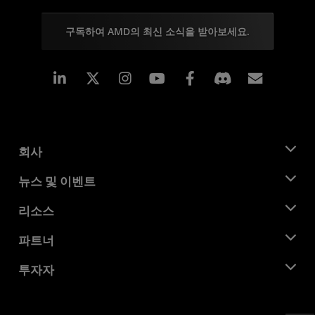
구독하여 AMD의 최신 소식을 받아보세요.
Linkedin
Instagram
Facebook
구독
회사
AMD 소개
뉴스 및 이벤트
관리팀
뉴스룸
리소스
기업의 사회적 책임
이벤트
채용
개발자 센트럴
파트너
미디어 라이브러리
문의하기
블로그
AMD 파트너 허브
투자자
사례 연구
공식 유통업체
웨비나
투자자 관계
AMD 대학 프로그램
리소스 살펴보기
재무 정보