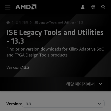
AMD 웹사이트 접근성 성명서
고객 지원
ISE Legacy Tools and Utilities - 13.3
ISE Legacy Tools and Utilities
- 13.3
Find prior version downloads for Xilinx Adaptive SoC
and FPGA Design Tools products
Version:
13.3
해당 페이지에서
Legacy Tools and Utilities
Version: