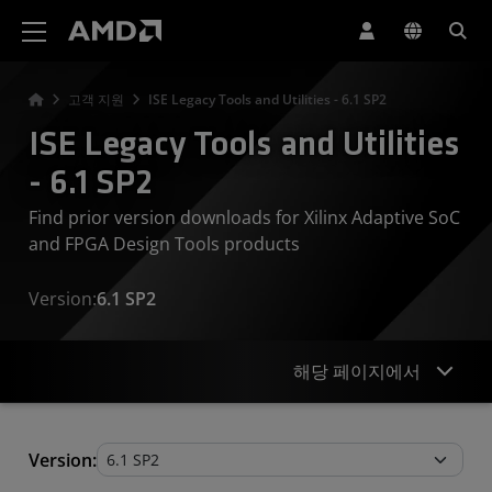
AMD 웹사이트 접근성 성명서
고객 지원
ISE Legacy Tools and Utilities - 6.1 SP2
ISE Legacy Tools and Utilities
- 6.1 SP2
Find prior version downloads for Xilinx Adaptive SoC
and FPGA Design Tools products
Version:
6.1 SP2
해당 페이지에서
Legacy Tools and Utilities
Version: