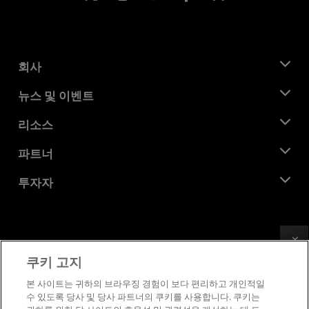
회사
AMD 소개
뉴스 및 이벤트
관리팀
뉴스룸
리소스
기업의 사회적 책임
이벤트
채용
개발자 센트럴
파트너
미디어 라이브러리
문의하기
블로그
AMD 파트너 허브
투자자
사례 연구
공식 유통업체
웨비나
투자자 관계
AMD 대학 프로그램
리소스 살펴보기
재무 정보
이사위원회
Feedback
이용약관
쿠키 고지
거버넌스 문서
프라이버시
SEC 신고서
상표
본 사이트는 귀하의 브라우징 경험이 보다 편리하고 개인적일
수 있도록 당사 및 당사 파트너의 쿠키를 사용합니다. 쿠키는
공급망 투명성