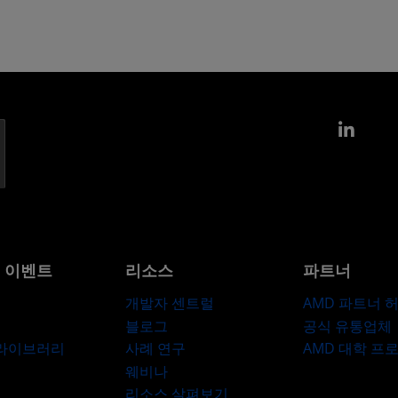
Link
및 이벤트
리소스
파트너
개발자 센트럴
AMD 파트너 
블로그
공식 유통업체
 라이브러리
사례 연구
AMD 대학 프
웨비나
리소스 살펴보기