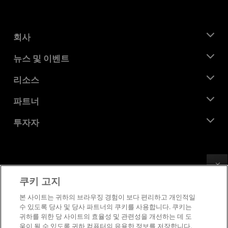
회사
AMD 소개
뉴스 및 이벤트
관리팀
뉴스룸
리소스
기업의 사회적 책임
이벤트
채용
개발자 센트럴
파트너
미디어 라이브러리
문의하기
블로그
AMD 파트너 허브
투자자
사례 연구
공식 유통업체
웨비나
투자자 관계
AMD 대학 프로그램
리소스 살펴보기
재무 정보
이사위원회
Feedback
이용약관
쿠키 고지
거버넌스 문서
프라이버시
SEC 신고서
상표
본 사이트는 귀하의 브라우징 경험이 보다 편리하고 개인적일
수 있도록 당사 및 당사 파트너의 쿠키를 사용합니다. 쿠키는
공급망 투명성
귀하를 위한 당 사이트의 효율성 및 관련성을 개선하는 데 도
공정 및 공개 경쟁
움이 될 수 있도록 귀하 컴퓨터의 유용한 정보를 저장합니다.