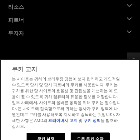
관리팀
뉴스룸
리소스
기업의 사회적 책임
이벤트
채용
개발자 센트럴
파트너
미디어 라이브러리
문의하기
블로그
AMD 파트너 허브
투자자
사례 연구
공식 유통업체
웨비나
투자자 관계
AMD 대학 프로그램
리소스 살펴보기
재무 정보
이사위원회
Feedback
이용약관
쿠키 고지
거버넌스 문서
프라이버시
SEC 신고서
상표
본 사이트는 귀하의 브라우징 경험이 보다 편리하고 개인적일
수 있도록 당사 및 당사 파트너의 쿠키를 사용합니다. 쿠키는
공급망 투명성
귀하를 위한 당 사이트의 효율성 및 관련성을 개선하는 데 도
공정 및 공개 경쟁
움이 될 수 있도록 귀하 컴퓨터의 유용한 정보를 저장합니다.
영국 세금 전략
일부 사례에서, 사이트의 올바른 동작을 위해 쿠키는 필수입니
쿠키 정책
다. 본 사이트에 접속함으로써 귀하는 당사가 쿠키 정책에 나
열된대로 쿠키를 사용하도록 지시하고 승낙하는 것입니다. 자
쿠키 설정
세한 사항은 AMD의
프라이버시 고지
및
쿠키 정책
을 참조하
십시오.
© 2026 Advanced Micro Devices, Inc.
쿠키 설정
모든 쿠키 수락