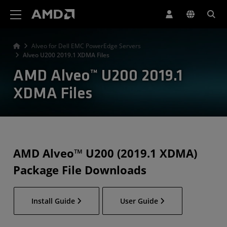
AMD 웹사이트 접근성 성명서
Alveo for Dell EMC PowerEdge Servers
Alveo U200 2019.1 XDMA Files
AMD Alveo™ U200 2019.1
XDMA Files
AMD Alveo™ U200 (2019.1 XDMA)
Package File Downloads
Install Guide
User Guide