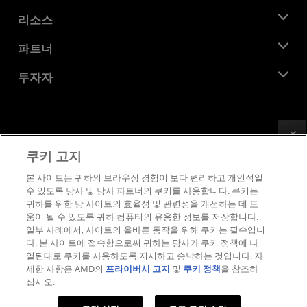
관리팀
뉴스룸
리소스
기업의 사회적 책임
이벤트
채용
개발자 센트럴
파트너
미디어 라이브러리
문의하기
블로그
AMD 파트너 허브
투자자
사례 연구
공식 유통업체
웨비나
투자자 관계
AMD 대학 프로그램
리소스 살펴보기
재무 정보
이사위원회
Feedback
이용약관
쿠키 고지
거버넌스 문서
프라이버시
SEC 신고서
상표
본 사이트는 귀하의 브라우징 경험이 보다 편리하고 개인적일
수 있도록 당사 및 당사 파트너의 쿠키를 사용합니다. 쿠키는
공급망 투명성
귀하를 위한 당 사이트의 효율성 및 관련성을 개선하는 데 도
공정 및 공개 경쟁
움이 될 수 있도록 귀하 컴퓨터의 유용한 정보를 저장합니다.
영국 세금 전략
일부 사례에서, 사이트의 올바른 동작을 위해 쿠키는 필수입니
쿠키 정책
다. 본 사이트에 접속함으로써 귀하는 당사가 쿠키 정책에 나
열된대로 쿠키를 사용하도록 지시하고 승낙하는 것입니다. 자
쿠키 설정
세한 사항은 AMD의
프라이버시 고지
및
쿠키 정책
을 참조하
십시오.
© 2026 Advanced Micro Devices, Inc.