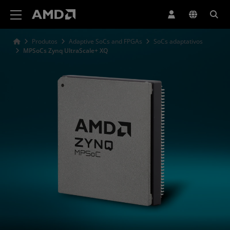
Declaração de acessibilidade do site da AMD
Produtos
Adaptive SoCs and FPGAs
SoCs adaptativos
MPSoCs Zynq UltraScale+ XQ