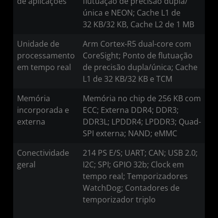
de aplicações
flutuação de precisão dupla/
única e NEON; Cache L1 de
32 KB/32 KB, Cache L2 de 1 MB
Unidade de
Arm Cortex-R5 dual-core com
processamento
CoreSight; Ponto de flutuação
em tempo real
de precisão dupla/única; Cache
L1 de 32 KB/32 KB e TCM
Memória
Memória no chip de 256 KB com
incorporada e
ECC; Externa DDR4; DDR3;
externa
DDR3L; LPDDR4; LPDDR3; Quad-
SPI externa; NAND; eMMC
Conectividade
214 PS E/S; UART; CAN; USB 2.0;
geral
I2C; SPI; GPIO 32b; Clock em
tempo real; Temporizadores
WatchDog; Contadores de
temporizador triplo