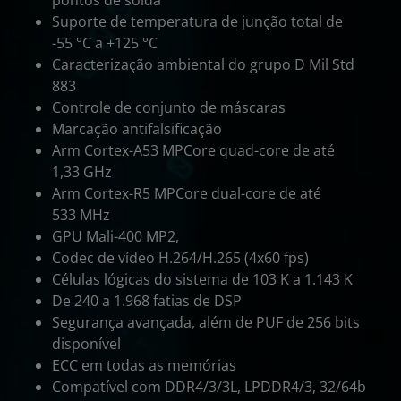
pontos de solda
Suporte de temperatura de junção total de
-55 °C a +125 °C
Caracterização ambiental do grupo D Mil Std
883
Controle de conjunto de máscaras
Marcação antifalsificação
Arm Cortex-A53 MPCore quad-core de até
1,33 GHz
Arm Cortex-R5 MPCore dual-core de até
533 MHz
GPU Mali-400 MP2,
Codec de vídeo H.264/H.265 (4x60 fps)
Células lógicas do sistema de 103 K a 1.143 K
De 240 a 1.968 fatias de DSP
Segurança avançada, além de PUF de 256 bits
disponível
ECC em todas as memórias
Compatível com DDR4/3/3L, LPDDR4/3, 32/64b