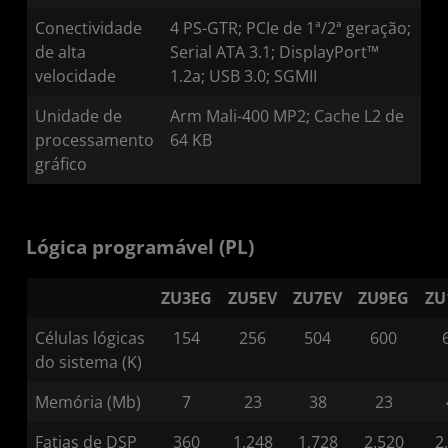
Conectividade
4 PS-GTR; PCIe de 1ª/2ª geração;
de alta
Serial ATA 3.1; DisplayPort™
velocidade
1.2a; USB 3.0; SGMII
Unidade de
Arm Mali-400 MP2; Cache L2 de
processamento
64 KB
gráfico
Lógica programável (PL)
ZU3EG
ZU5EV
ZU7EV
ZU9EG
ZU
Células lógicas
154
256
504
600
do sistema (K)
Memória (Mb)
7
23
38
23
Fatias de DSP
360
1.248
1.728
2.520
2