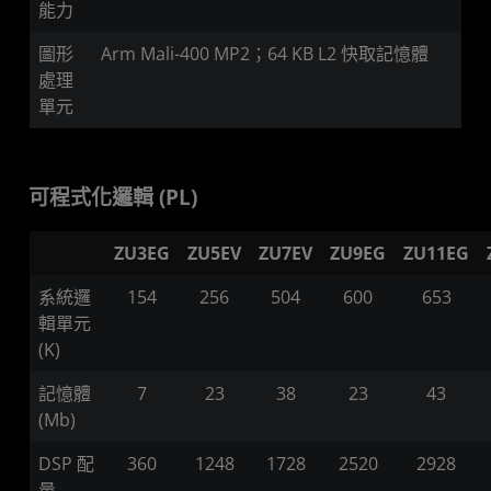
能力
圖形
Arm Mali-400 MP2；64 KB L2 快取記憶體
處理
單元
可程式化邏輯 (PL)
ZU3EG
ZU5EV
ZU7EV
ZU9EG
ZU11EG
系統邏
154
256
504
600
653
輯單元
(K)
記憶體
7
23
38
23
43
(Mb)
DSP 配
360
1248
1728
2520
2928
量