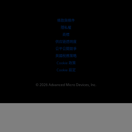
網路研討會
投資者關係
AMD 大學計畫
探索資源
財務資訊
董事會
條款與條件
治理文件
隱私權
行情走勢
商標
供应链透明度
公平公開競爭
英國稅務策略
Cookie 政策
Cookie 設定
© 2026 Advanced Micro Devices, Inc.