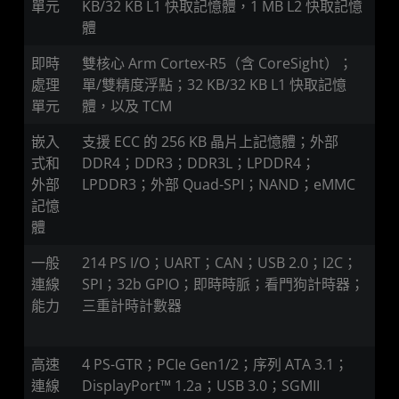
單元
KB/32 KB L1 快取記憶體，1 MB L2 快取記憶
體
即時
雙核心 Arm Cortex-R5（含 CoreSight）；
處理
單/雙精度浮點；32 KB/32 KB L1 快取記憶
單元
體，以及 TCM
嵌入
支援 ECC 的 256 KB 晶片上記憶體；外部
式和
DDR4；DDR3；DDR3L；LPDDR4；
外部
LPDDR3；外部 Quad-SPI；NAND；eMMC
記憶
體
一般
214 PS I/O；UART；CAN；USB 2.0；I2C；
連線
SPI；32b GPIO；即時時脈；看門狗計時器；
能力
三重計時計數器
高速
4 PS-GTR；PCIe Gen1/2；序列 ATA 3.1；
連線
DisplayPort™ 1.2a；USB 3.0；SGMII