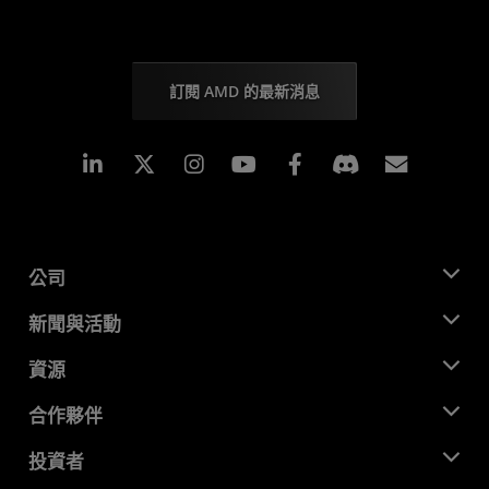
訂閱 AMD 的最新消息
Linkedin
Instagram
Facebook
訂閱
公司
關於 AMD
新聞與活動
管理團隊
新聞室
資源
企業責任
活動
招聘
開發者中心
合作夥伴
媒體庫
聯絡我們
部落格
AMD 合作夥伴中心
投資者
案例研究
授權經銷商