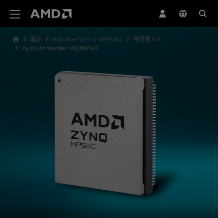
AMD 網站無障礙聲明
產品
Adaptive SoCs and FPGAs
自適應 SoC
Zynq UltraScale+ XQ MPSoC