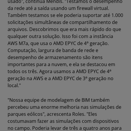
usado", continua Mendis. "Testamos o desempenho
da rede até a saída usando um firewall virtual.
Também testamos se ele poderia suportar até 1.000
solicitações simultâneas de compartilhamento de
arquivos. Descobrimos que era mais rápido do que
qualquer outra solução. Isso foi com a instância
a
AWS M7a, que usa o AMD EPYC de 4
geração.
Computação, largura de banda de rede e
desempenho de armazenamento são itens
importantes para a nuvem, e ela se destacou em
a
todos os três. Agora usamos a AMD EPYC de 4
a
geração na AWS e a AMD EPYC de 3
geração no
local."
"Nossa equipe de modelagem de BIM também
percebeu uma enorme melhoria nas simulações de
parques eólicos", acrescenta Roles. "Eles
costumavam fazer as simulações com dispositivos
no campo. Poderia levar de três a quatro anos para