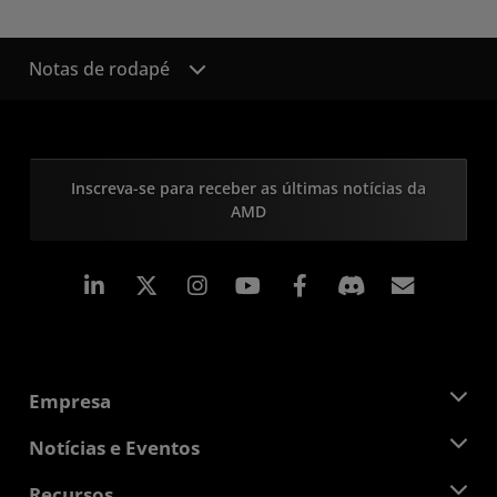
Notas de rodapé
Inscreva-se para receber as últimas notícias da
AMD
Linkedin
Instagram
Facebook
Assina
Empresa
Sobre a AMD
Notícias e Eventos
Equipe de Gerenciamento
Sala de Imprensa
Recursos