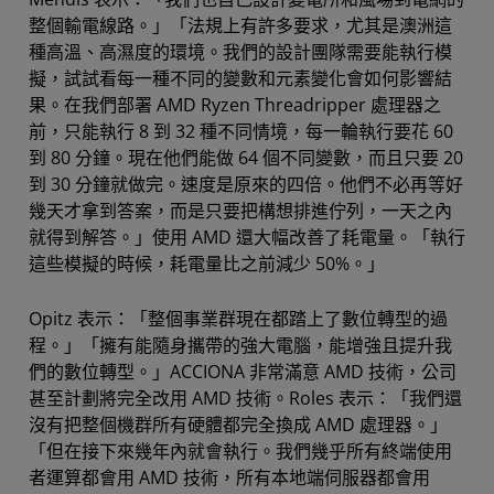
整個輸電線路。」「法規上有許多要求，尤其是澳洲這
種高溫、高濕度的環境。我們的設計團隊需要能執行模
擬，試試看每一種不同的變數和元素變化會如何影響結
果。在我們部署 AMD Ryzen Threadripper 處理器之
前，只能執行 8 到 32 種不同情境，每一輪執行要花 60
到 80 分鐘。現在他們能做 64 個不同變數，而且只要 20
到 30 分鐘就做完。速度是原來的四倍。他們不必再等好
幾天才拿到答案，而是只要把構想排進佇列，一天之內
就得到解答。」使用 AMD 還大幅改善了耗電量。「執行
這些模擬的時候，耗電量比之前減少 50%。」
Opitz 表示：「整個事業群現在都踏上了數位轉型的過
程。」「擁有能隨身攜帶的強大電腦，能增強且提升我
們的數位轉型。」ACCIONA 非常滿意 AMD 技術，公司
甚至計劃將完全改用 AMD 技術。Roles 表示：「我們還
沒有把整個機群所有硬體都完全換成 AMD 處理器。」
「但在接下來幾年內就會執行。我們幾乎所有終端使用
者運算都會用 AMD 技術，所有本地端伺服器都會用