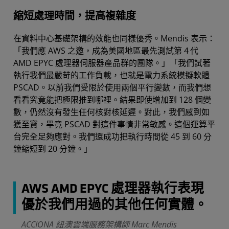
縮短處理時間，提高複雜度
在資料中心基礎架構的效能也同樣優秀。Mendis 表示：
「我們應 AWS 之邀，成為美國地區最先測試第 4
代
AMD EPYC 處理器伺服器產品群的團隊。」「我們試著
執行我們最嚴苛的工作負載，也就是電力系統模擬軟體
PSCAD。以前我們受限於使用兩個平行變數，而我們想
看看究竟能把極限推到哪裡。結果即使增加到 128 個變
數，仍然沒有發生任何核對核延遲。對此，我們感到如
獲至寶，畢竟 PSCAD 對這件事情非常敏感。這個運算平
台完全足夠應對。我們還成功把執行時間從 45 到 60 分
鐘縮短到 20 分鐘。」
AWS AMD EPYC 處理器執行表現
優於我們用過的其他任何實體。
ACCIONA 紐澳雲端服務架構師 Marc Mendis