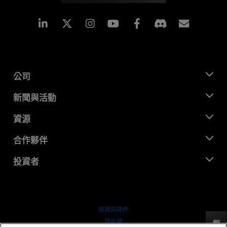
Linkedin
Instagram
Facebook
訂閱
公司
關於 AMD
新聞與活動
管理團隊
新聞室
資源
企業責任
活動
招聘
開發者中心
合作夥伴
媒體庫
聯絡我們
部落格
AMD 合作夥伴中心
投資者
案例研究
授權經銷商
網路研討會
投資者關係
AMD 大學計畫
探索資源
財務資訊
董事會
條款與條件
治理文件
隱私權
反馈