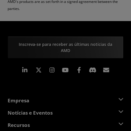
AMD's products are as set forth in a signed agreement between the
parties.
Inscreva-se para receber as últimas notícias da
AMD
Linkedin
Instagram
Facebook
Assina
Empresa
Sobre a AMD
Notícias e Eventos
Equipe de Gerenciamento
Sala de Imprensa
Recursos
Responsibilidade Corporativa