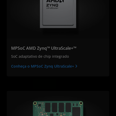
MPSoC AMD Zynq™ UltraScale+™
SoC adaptativo de chip integrado
Conheça o MPSoC Zynq UltraScale+