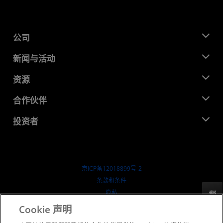
公司
关于 AMD
新闻与活动
管理团队
新闻中心
资源
企业责任
活动
就业机会
开发中心
合作伙伴
媒体库
联系我们
博客
AMD 合作伙伴中心
投资者
成功案例
授权经销商
研讨会
投资者关系
AMD 大学计划
探索资源
财务信息
董事会
京ICP备12018899号-2
治理文件
​条款和条件
SEC 报告
隐私
反馈
商标
Cookie 声明
供应链透明度