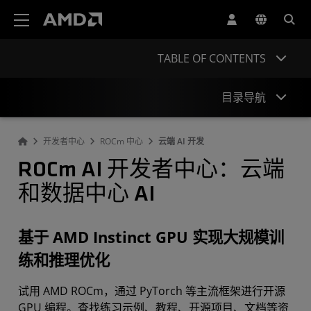
AMD 网站无障碍声明
TABLE OF CONTENTS
目录导航
开发者中心
ROCm 中心
云端 AI 开发
运行示例 AI 工作负载
ROCm AI 开发者中心：云端
获取 AMD GPU 资源
和数据中心 AI
学习资源
开发者社区
基于 AMD Instinct GPU 实现大规模训
常见问题解答
练和推理优化
立即订阅
试用 AMD ROCm，通过 PyTorch 等主流框架进行开源
GPU 编程。查找练习示例、教程、开源项目、文档等资