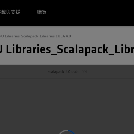
下載與支援
購買
U Libraries_Scalapack_Libraries EULA 4.0
Libraries_Scalapack_Libr