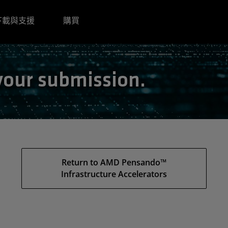
下載與支援
購買
your submission.
Return to AMD Pensando™
Infrastructure Accelerators