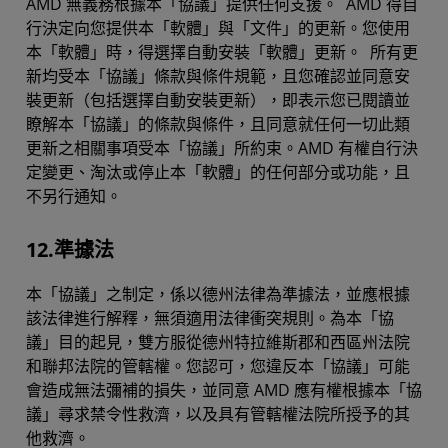
AMD 無義務根據本「協議」提供任何支援。 AMD 得自
行決定向您提供本「軟體」與「文件」的更新。您使用
本「軟體」時，得選擇自動安裝「軟體」更新。 所有更
新均受本「協議」條款與條件規範，且您確認並同意安
裝更新（包括選擇自動安裝更新），即表示您已閱讀並
瞭解本「協議」的條款與條件，且同意就任何一切此類
更新之相關事項受本「協議」所約束。AMD 有權自行決
定變更、淘汰或停止本「軟體」的任何部分或功能，且
不另行通知。
12.準據法
本「協議」之制定，係以德州法律為準據法，並應根據
該法律進行解釋，無須適用法律衝突規則。為本「協
議」目的起見，雙方服從德州特拉維斯郡和西區州法院
和聯邦法院的管轄權。您認可，您違反本「協議」可能
會造成無法彌補的損失，並同意 AMD 應有權根據本「協
議」尋求禁令性救濟，以及具有管轄權法院所授予的其
他救濟。