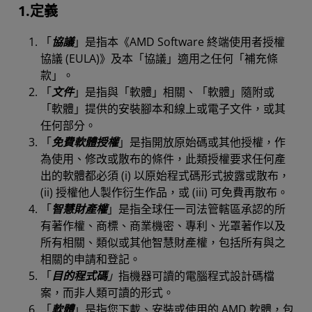
1.定義
「
協議
」是指本《AMD Software 終端使用者授權
協議 (EULA)》及本「協議」適用之任何「補充條
款」。
「
文件
」是指與「軟體」相關、「軟體」隨附或
「軟體」提供的安裝腳本和線上或電子文件，或其
任何部分。
「
免費軟體授權
」是指開放原始碼或其他授權，作
為使用、修改或散布的條件，此類授權要求任何產
出的軟體都必須 (i) 以原始程式碼形式披露或散布，
(ii) 授權他人製作衍生作品，或 (iii) 可免費再散布。
「
智慧財產權
」是指全球任一司法管轄區承認的所
有著作權、商標、商業機密、專利、光罩著作以及
所有相關、類似或其他智慧財產權，包括所有與之
相關的申請和登記。
「
目的程式碼
」
指機器可讀的電腦程式設計碼檔
案，而非人類可讀的形式。
「
軟體
」是指您下載、安裝或使用的 AMD 軟體，包