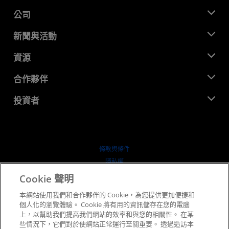
公司
關於 AMD
新聞與活動
管理團隊
新聞室
資源
企業責任
活動
招聘
開發者中心
合作夥伴
媒體庫
聯絡我們
部落格
AMD 合作夥伴中心
投資者
案例研究
授權經銷商
網路研討會
投資者關係
AMD 大學計畫
探索資源
財務資訊
董事會
條款與條件
治理文件
隱私權
行情走勢
商標
Cookie 聲明
供应链透明度
本網站使用我們和合作夥伴的 Cookie，為您提供更加便捷和
公平公開競爭
個人化的瀏覽體驗。 Cookie 將有用的資訊儲存在您的電腦
英國稅務策略
上，以幫助我們提高我們網站的效率和與您的相關性。 在某
Cookie 政策
些情況下，它們對於使網站正常運行至關重要。 透過造訪本