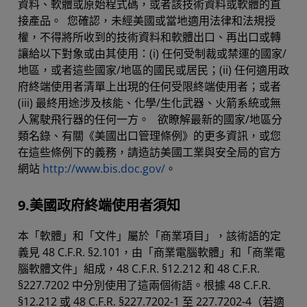
資料、軟體或原始程式碼，或者該技術資料或軟體的直
接產品。 您確認，未經美國或當地適用法律和法規授
權，不得將所收到的技術資料和軟體出口、再出口或轉
讓給以下對象或由其使用：(i) 任何受制裁或禁運的國家/
地區，或者這些國家/地區的國民或居民；(ii) 任何適用政
府終端使用者清單上出現的任何受限終端使用者；或者
(iii) 最終用途涉及核能、化學/生化武器、火箭系統或無
人駕駛飛行器的任何一方。 欲瞭解最新的國家/地區分
類名錄、有關《美國出口管理條例》的更多資訊，或您
在這些條例下的義務，請造訪美國工業與安全局的官方
網站
http://www.bis.doc.gov/
。
9.美國政府終端使用者須知
本「軟體」和「文件」屬於「商業項目」，該術語的定
義見 48 C.F.R. §2.101，由「商業電腦軟體」和「商業電
腦軟體文件」組成，48 C.F.R. §12.212 和 48 C.F.R.
§227.7202 中分別使用了這兩個術語。根據 48 C.F.R.
§12.212 或 48 C.F.R. §227.7202-1 至 227.7202-4（若適