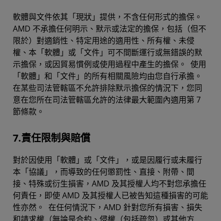
軟體與文件依其「現狀」提供，不含任何形式的擔保。
AMD 不承擔任何明示、默示或法定的擔保，包括（但不
限於）對適銷性、特定用途的適用性、所有權、未侵
權、本「軟體」或「文件」可不間斷運行或無錯誤的默
示擔保，或因貿易慣例或使用過程中產生的擔保。 使用
「軟體」和「文件」的所有相關風險均由您自行承擔。
在某些司法管轄區不允許排除默示擔保的情況下，您同
意在您所在司法管轄區允許的法律最大範圍內適用第 7
節條款。
7.責任限制與賠償
對於因使用「軟體」或「文件」，或是因履行或未履行
本「協議」，而導致的任何懲罰性、直接、附帶、間
接、特殊或衍生損害，AMD 及其授權人均不對您承擔任
何責任，即使 AMD 及其授權人已被告知這種損害的可能
性亦然。 在任何情況下，AMD 針對您所有損害、損失
和請求權（無論是合約、侵權（包括疏忽）或其他方