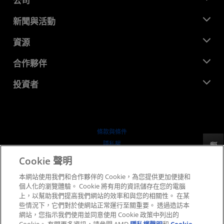
公司
關於 AMD
新聞與活動
管理團隊
新聞室
資源
企業責任
活動
招聘
開發者中心
合作夥伴
媒體庫
聯絡我們
部落格
AMD 合作夥伴中心
投資者
案例研究
授權經銷商
網路研討會
投資者關係
AMD 大學計畫
探索資源
財務資訊
董事會
條款與條件
治理文件
隱私權
反馈
行情走勢
商標
Cookie 聲明
供应链透明度
本網站使用我們和合作夥伴的 Cookie，為您提供更加便捷和
公平公開競爭
個人化的瀏覽體驗。 Cookie 將有用的資訊儲存在您的電腦
英國稅務策略
上，以幫助我們提高我們網站的效率和與您的相關性。 在某
Cookie 政策
些情況下，它們對於使網站正常運行至關重要。 透過造訪本
網站，您指示我們使用並同意使用 Cookie 政策中列出的
Cookie 設定