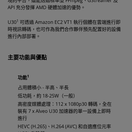
境的平台，還能透過標準型 FFmpeg、GStreamer 及
API 充分發揮 AMD 硬體加速的優勢。
1
U30
可透過 Amazon EC2 VT1 執行個體在雲端進行即
時視訊轉碼，也可作為我們合作夥伴預先配置好的設備
進行內部部署。
主要功能與優點
1
功能
占用體積小 - 半高、半長
低功耗，約 18-25W（一般）
高密度媒體處理：112 x 1080p30 轉碼，全在
裝有 7 x Alveo U30 加速器的單一設備上即時
進行
HEVC (H.265)、H.264 (AVC) 和自適應位元率