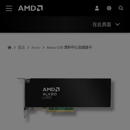
AMD 網站無障礙聲明
在此頁面
概述
產品
Alveo
Alveo U30 資料中心加速器卡
規格
軟體和影片
資源