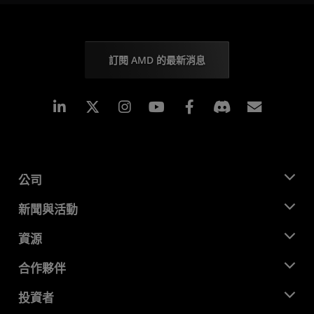
訂閱 AMD 的最新消息
Linkedin
Instagram
Facebook
訂閱
公司
關於 AMD
新聞與活動
管理團隊
新聞室
資源
企業責任
活動
招聘
開發者中心
合作夥伴
媒體庫
聯絡我們
部落格
AMD 合作夥伴中心
投資者
案例研究
授權經銷商