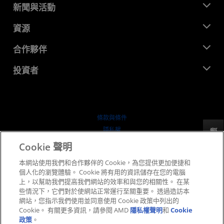
關於 AMD
新聞與活動
管理團隊
新聞室
資源
企業責任
活動
招聘
開發者中心
合作夥伴
媒體庫
聯絡我們
部落格
AMD 合作夥伴中心
投資者
案例研究
授權經銷商
網路研討會
投資者關係
AMD 大學計畫
探索資源
財務資訊
董事會
條款與條件
治理文件
隱私權
反馈
行情走勢
商標
Cookie 聲明
供应链透明度
本網站使用我們和合作夥伴的 Cookie，為您提供更加便捷和
公平公開競爭
個人化的瀏覽體驗。 Cookie 將有用的資訊儲存在您的電腦
英國稅務策略
上，以幫助我們提高我們網站的效率和與您的相關性。 在某
Cookie 政策
些情況下，它們對於使網站正常運行至關重要。 透過造訪本
網站，您指示我們使用並同意使用 Cookie 政策中列出的
Cookie 設定
Cookie。 有關更多資訊，請參閱 AMD
隱私權聲明
和
Cookie
政策
。