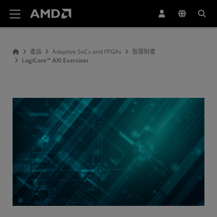
AMD 網站無障礙聲明
產品
Adaptive SoCs and FPGAs
智慧財產
LogiCore™ AXI Exerciser