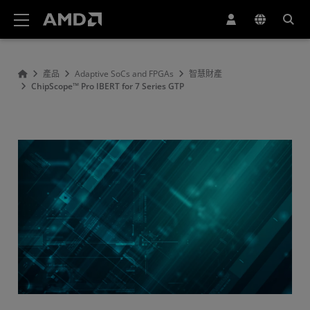
AMD 網站無障礙聲明
產品
Adaptive SoCs and FPGAs
智慧財產
ChipScope™ Pro IBERT for 7 Series GTP