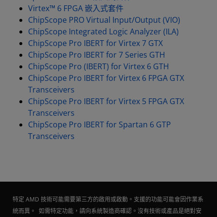
Virtex™ 6 FPGA 嵌入式套件
ChipScope PRO Virtual Input/Output (VIO)
ChipScope Integrated Logic Analyzer (ILA)
ChipScope Pro IBERT for Virtex 7 GTX
ChipScope Pro IBERT for 7 Series GTH
ChipScope Pro (IBERT) for Virtex 6 GTH
ChipScope Pro IBERT for Virtex 6 FPGA GTX
Transceivers
ChipScope Pro IBERT for Virtex 5 FPGA GTX
Transceivers
ChipScope Pro IBERT for Spartan 6 GTP
Transceivers
特定 AMD 技術可能需要第三方的啟用或啟動。支援的功能可能會因作業系
統而異。 如需特定功能，請向系統製造商確認。沒有技術或產品是絕對安