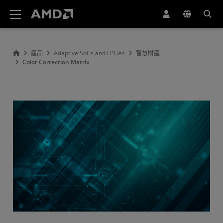
AMD 網站無障礙聲明
產品
Adaptive SoCs and FPGAs
智慧財產
Color Correction Matrix