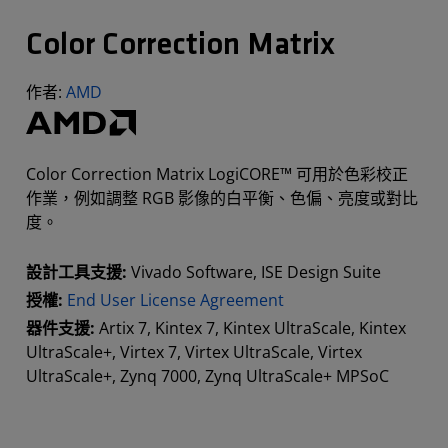
Color Correction Matrix
作者:
AMD
Color Correction Matrix LogiCORE™ 可用於色彩校正
作業，例如調整 RGB 影像的白平衡、色偏、亮度或對比
度。
設計工具支援:
Vivado Software, ISE Design Suite
授權:
End User License Agreement
器件支援:
Artix 7, Kintex 7, Kintex UltraScale, Kintex
UltraScale+, Virtex 7, Virtex UltraScale, Virtex
UltraScale+, Zynq 7000, Zynq UltraScale+ MPSoC