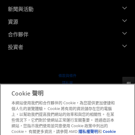
關於 AMD
新聞與活動
管理團隊
新聞室
資源
企業責任
活動
招聘
開發者中心
合作夥伴
媒體庫
聯絡我們
部落格
AMD 合作夥伴中心
投資者
案例研究
授權經銷商
網路研討會
投資者關係
AMD 大學計畫
探索資源
財務資訊
董事會
條款與條件
治理文件
隱私權
反馈
行情走勢
商標
Cookie 聲明
供应链透明度
本網站使用我們和合作夥伴的 Cookie，為您提供更加便捷和
公平公開競爭
個人化的瀏覽體驗。 Cookie 將有用的資訊儲存在您的電腦
英國稅務策略
上，以幫助我們提高我們網站的效率和與您的相關性。 在某
Cookie 政策
些情況下，它們對於使網站正常運行至關重要。 透過造訪本
網站，您指示我們使用並同意使用 Cookie 政策中列出的
Cookie 設定
Cookie。 有關更多資訊，請參閱 AMD
隱私權聲明
和
Cookie