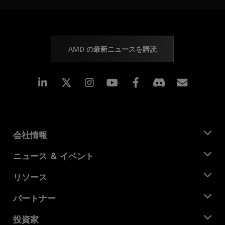
AMD の最新ニュースを購読
Linkedin
Instagram
Facebook
購読
会社情報
AMD について
ニュース ＆ イベント
役員
ニュースルーム
リソース
企業責任
イベント
キャリア
デベロッパー セントラル
パートナー
メディア ライブラリ
お問い合わせ
ブログ
AMD パートナー ハブ
投資家
ケース スタディ