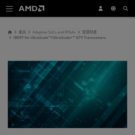
AMD 網站無障礙聲明
產品
Adaptive SoCs and FPGAs
智慧財產
IBERT for UltraScale™/UltraScale+™ GTY Transceivers