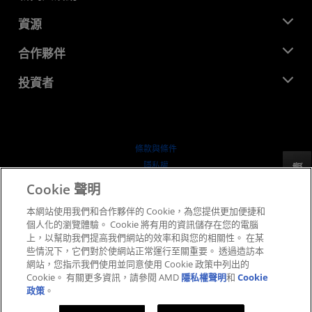
管理團隊
新聞室
資源
企業責任
活動
招聘
開發者中心
合作夥伴
媒體庫
聯絡我們
部落格
AMD 合作夥伴中心
投資者
案例研究
授權經銷商
網路研討會
投資者關係
AMD 大學計畫
探索資源
財務資訊
董事會
條款與條件
治理文件
隱私權
反馈
行情走勢
商標
Cookie 聲明
供应链透明度
本網站使用我們和合作夥伴的 Cookie，為您提供更加便捷和
公平公開競爭
個人化的瀏覽體驗。 Cookie 將有用的資訊儲存在您的電腦
英國稅務策略
上，以幫助我們提高我們網站的效率和與您的相關性。 在某
Cookie 政策
些情況下，它們對於使網站正常運行至關重要。 透過造訪本
網站，您指示我們使用並同意使用 Cookie 政策中列出的
Cookie 設定
Cookie。 有關更多資訊，請參閱 AMD
隱私權聲明
和
Cookie
政策
。
© 2026 Advanced Micro Devices, Inc.