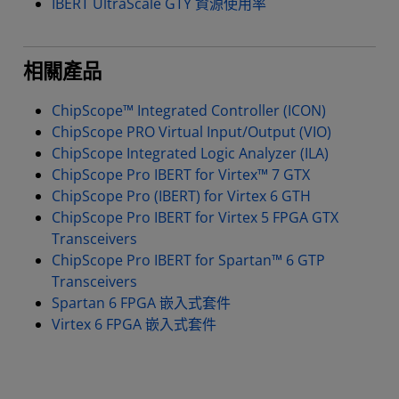
IBERT UltraScale GTY 資源使用率
相關產品
ChipScope™ Integrated Controller (ICON)
ChipScope PRO Virtual Input/Output (VIO)
ChipScope Integrated Logic Analyzer (ILA)
ChipScope Pro IBERT for Virtex™ 7 GTX
ChipScope Pro (IBERT) for Virtex 6 GTH
ChipScope Pro IBERT for Virtex 5 FPGA GTX
Transceivers
ChipScope Pro IBERT for Spartan™ 6 GTP
Transceivers
Spartan 6 FPGA 嵌入式套件
Virtex 6 FPGA 嵌入式套件