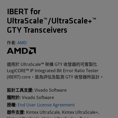
IBERT for
UltraScale™/UltraScale+™
GTY Transceivers
作者:
AMD
適用於 UltraScale™ 架構 GTY 收發器的可客製化
LogiCORE™ IP Integrated Bit Error Ratio Tester
(IBERT) core，是為評估及監測 GTY 收發器所設計。
設計工具支援:
Vivado Software
隨附於:
Vivado Software
授權:
End User License Agreement
器件支援:
Kintex UltraScale, Kintex UltraScale+,